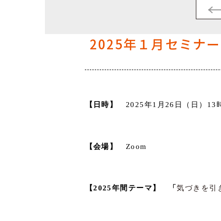
2025年１月セミナ
【日時】
2025
年
1
月
26
日（日）
13
【会場】
Zoom
【
2025
年間テーマ】 「
気づきを引