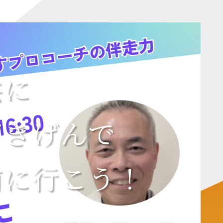
共に
ごきげんで
前に行こう！