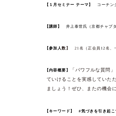
【１月セミナー テーマ】
コーチング
【講師】
井上泰世氏（京都チャプタ
【参加人
数】
21
名（正会員
12
名、
「パワフルな質問」
【内容概要】
ていけることを実感していた
ましょう！ぜひ、またの機会
【キーワード】
#
気づきを引き起