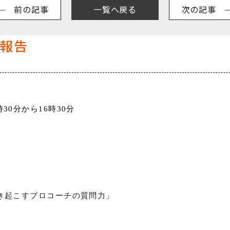
前の記事
一覧へ戻る
次の記事
ー報告
時
30
分から
16
時
30
分
き起こすプロコーチの質問力」